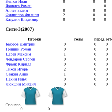
Благов Иван
0
0
0
Яковлев Роман
1
1
0
Алиев Залим
0
0
0
Филиппов Филипп
2
0
0
Казулин Владимир
0
0
0
Сити-3(2007)
Игроки
голы
перед.
отб
Баюров Дмитрий
0
0
0
Гришин Роман
0
0
0
Царев Максим
1
0
0
Чендаров Сергей
0
0
0
Франк Кирилл
0
0
0
Тихов Игорь
2
0
0
Саакян Алик
1
0
0
Пакин Илья
0
0
0
Люкшин Михаил
0
0
0
Спонсор
0
0