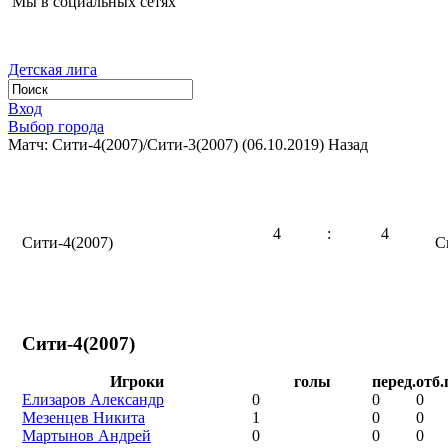
Мы в социальных сетях
Детская лига
Вход
Выбор города
Матч: Сити-4(2007)/Сити-3(2007) (06.10.2019)
Назад
4
:
4
Сити-4(2007)
С
Сити-4(2007)
Игроки
голы
перед.
отб.
Елизаров Александр
0
0
0
Мезенцев Никита
1
0
0
Мартынов Андрей
0
0
0